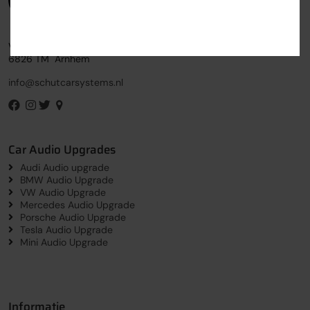
Vlamoven 15
6826 TM Arnhem
info@schutcarsystems.nl
Car Audio Upgrades
Audi Audio upgrade
BMW Audio Upgrade
VW Audio Upgrade
Mercedes Audio Upgrade
Porsche Audio Upgrade
Tesla Audio Upgrade
Mini Audio Upgrade
Informatie