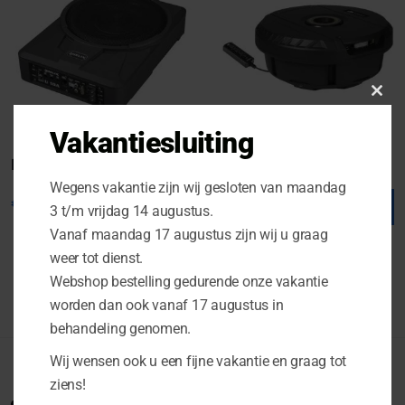
Clo
this
Vakantiesluiting
mod
Helix U 10A
ESX V1100A
Wegens vakantie zijn wij gesloten van maandag
€
329.00
€
349.00
3 t/m vrijdag 14 augustus.
Vanaf maandag 17 augustus zijn wij u graag
weer tot dienst.
Webshop bestelling gedurende onze vakantie
worden dan ook vanaf 17 augustus in
behandeling genomen.
Wij wensen ook u een fijne vakantie en graag tot
ziens!