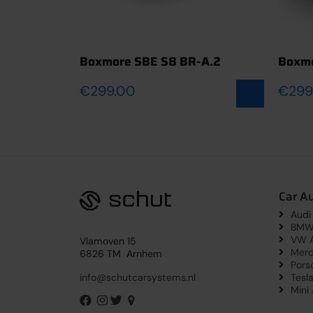
Boxmore SBE S8 BR-A.2
Boxmo
€
299.00
€
299
Car A
Audi
BMW 
VW A
Vlamoven 15
Merc
6826 TM Arnhem
Pors
Tesl
info@schutcarsystems.nl
Mini