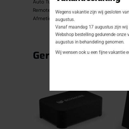
Auto Turn-On functie
Remote Controller voor Bass Boost, LPF 
Wegens vakantie zijn wij gesloten va
Afmetingen 360 x 145 mm
augustus.
Vanaf maandag 17 augustus zijn wij u
Webshop bestelling gedurende onze 
augustus in behandeling genomen.
Gerelateerde produ
Wij wensen ook u een fijne vakantie e