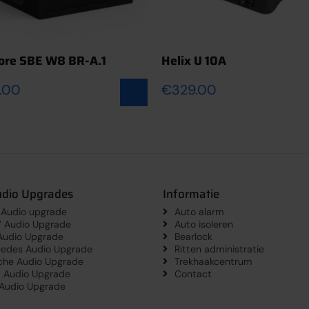
re SBE W8 BR-A.1
Helix U 10A
.00
€
329.00
udio Upgrades
Informatie
 Audio upgrade
Auto alarm
Audio Upgrade
Auto isoleren
udio Upgrade
Bearlock
edes Audio Upgrade
Ritten administratie
che Audio Upgrade
Trekhaakcentrum
a Audio Upgrade
Contact
 Audio Upgrade