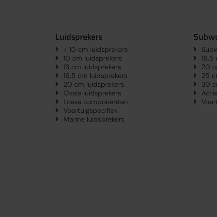
Luidsprekers
Subwo
< 10 cm luidsprekers
Subw
10 cm luidsprekers
16,5
13 cm luidsprekers
20 c
16,5 cm luidsprekers
25 c
20 cm luidsprekers
30 c
Ovale luidsprekers
Acti
Losse componenten
Voer
Voertuigspecifiek
Marine luidsprekers