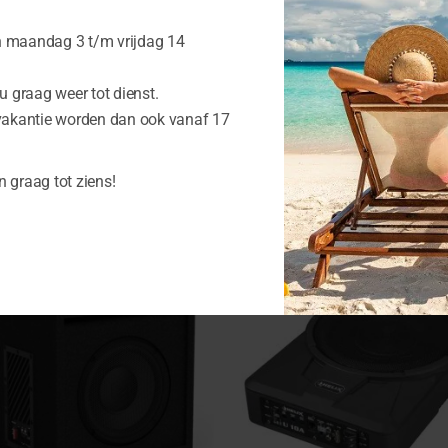
en Phase
n maandag 3 t/m vrijdag 14
 graag weer tot dienst.
vakantie worden dan ook vanaf 17
cten
n graag tot ziens!