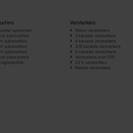
ofers
Versterkers
oofer systemen
Mono-versterkers
 cm subwoofers
2 kanaals versterkers
m subwoofers
4 kanaals versterkers
m subwoofers
5/6 kanaals versterkers
m subwoofers
8 kanaals versterkers
eve subwoofers
Versterkers met DSP
tuigspecifiek
24 V versterkers
Marine versterkers