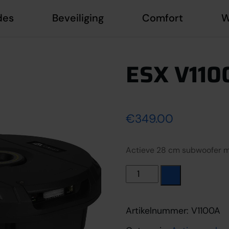
des
Beveiliging
Comfort
W
ESX V110
€
349.00
Actieve 28 cm subwoofer m
ESX V1100A aantal
Artikelnummer:
V1100A