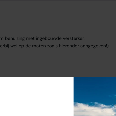
m behuizing met ingebouwde versterker.
hierbij wel op de maten zoals hieronder aangegeven!).