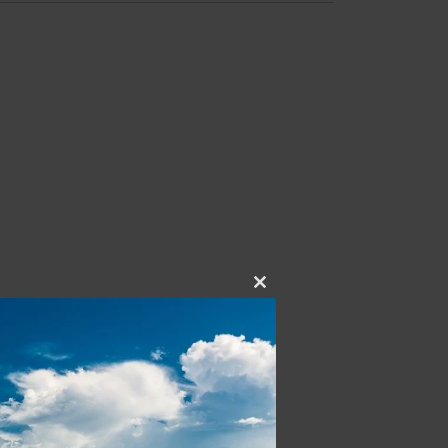
Close
this
module