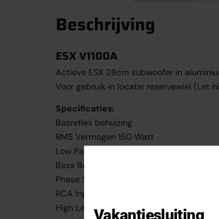
Beschrijving
ESX V1100A
Actieve ESX 28cm subwoofer in aluminiu
Voor gebruik in locatie reservewiel (Let 
Specificaties:
Basreflex behuizing
RMS Vermogen 150 Watt
Low Pass Filter 50-150 Hz
Bass Boost 0-12dB @ 45 Hz
Phase Shift 0/180°
RCA Input
High Level Input
Vakantiesluiting