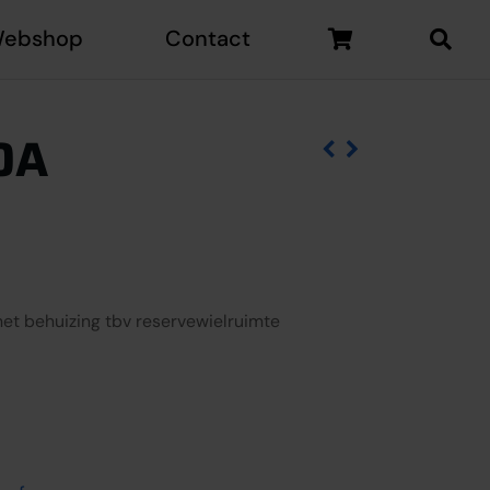
ebshop
Contact
0A
et behuizing tbv reservewielruimte