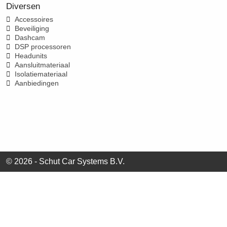
Diversen
Accessoires
Beveiliging
Dashcam
DSP processoren
Headunits
Aansluitmateriaal
Isolatiemateriaal
Aanbiedingen
© 2026 - Schut Car Systems B.V.
Clo
this
mod