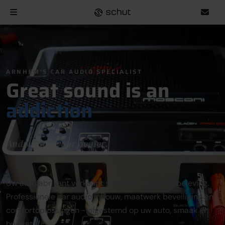
ARNHEM'S CAR AUDIO SPECIALIST
Great sound is an
addiction
And we are your dealer.
Uw autofabrikant verkoopt staal. Wij verkopen beleving.
Professionele car audio inbouw, maatwerk beveiliging en
comfortoplossingen - afgestemd op uw auto, smaak en
budget.