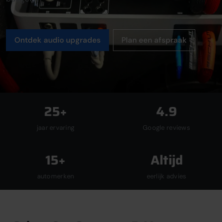
Ontdek audio upgrades
Plan een afspraak
25+
4.9
jaar ervaring
Google reviews
15+
Altijd
automerken
eerlijk advies