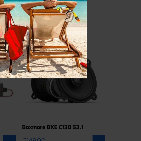
Boxmore BXE C130 S3.1
€
149.00