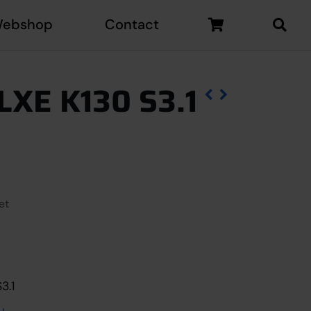
ebshop
Contact
LXE K130 S3.1
et
antal
3.1