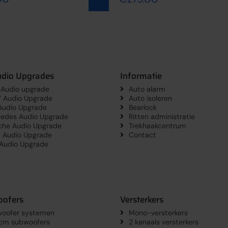
udio Upgrades
Informatie
 Audio upgrade
Auto alarm
Audio Upgrade
Auto isoleren
udio Upgrade
Bearlock
edes Audio Upgrade
Ritten administratie
che Audio Upgrade
Trekhaakcentrum
a Audio Upgrade
Contact
 Audio Upgrade
ofers
Versterkers
oofer systemen
Mono-versterkers
 cm subwoofers
2 kanaals versterkers