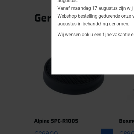
augustus.
Vanaf maandag 17 augustus zijn wij u
Gerelateerde produ
Webshop bestelling gedurende onze 
augustus in behandeling genomen.
Wij wensen ook u een fijne vakantie e
Alpine SPC-R100S
Boxmo
€
269.00
€
89.