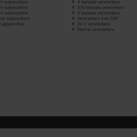
m subwoofers
4 kanaals versterkers
m subwoofers
5/6 kanaals versterkers
m subwoofers
8 kanaals versterkers
eve subwoofers
Versterkers met DSP
tuigspecifiek
24 V versterkers
Marine versterkers