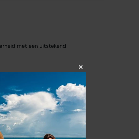
aarheid met een uitstekend
Close
this
module