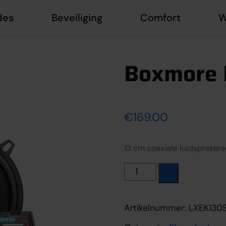
des
Beveiliging
Comfort
W
Boxmore 
€
169.00
13 cm coaxiale luidsprekers
Boxmore LXE K130 S3.1 a
Artikelnummer:
LXEK130S