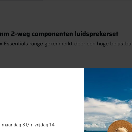
mm 2-weg componenten luidsprekerset
ix Essentials range gekenmerkt door een hoge belastb
n maandag 3 t/m vrijdag 14