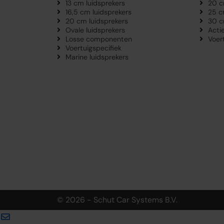
13 cm luidsprekers
20 c
16,5 cm luidsprekers
25 c
20 cm luidsprekers
30 c
Ovale luidsprekers
Acti
Losse componenten
Voer
Voertuigspecifiek
Marine luidsprekers
© 2026 - Schut Car Systems B.V.