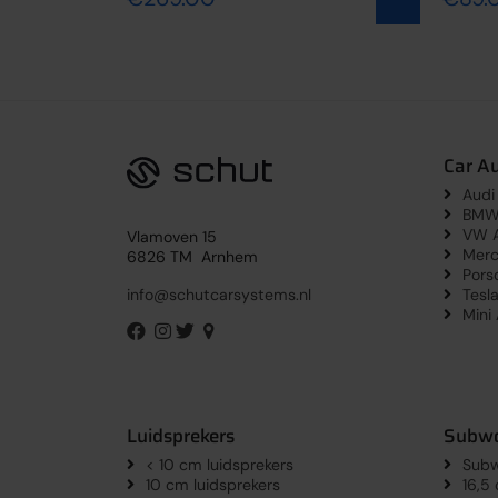
Car A
Audi
BMW 
VW A
Vlamoven 15
Merc
6826 TM Arnhem
Pors
Tesl
info@schutcarsystems.nl
Mini
Luidsprekers
Subwo
< 10 cm luidsprekers
Subw
10 cm luidsprekers
16,5