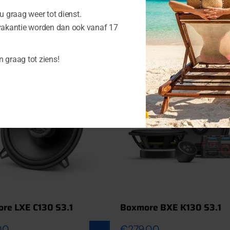
 graag weer tot dienst.
cten
vakantie worden dan ook vanaf 17
n graag tot ziens!
re LXE C130 S3.1
Boxmore BXE K130 S3.1
00
€
279.00