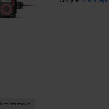
Categorie:
13 cm luidspr
ductinformatie