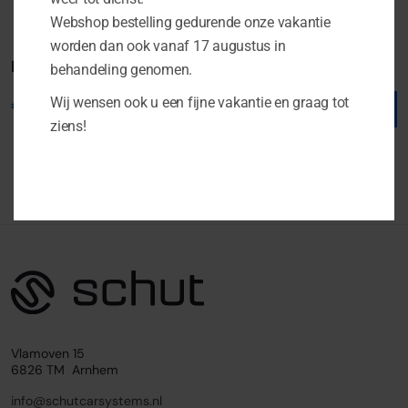
Webshop bestelling gedurende onze vakantie
worden dan ook vanaf 17 augustus in
Boxmore LXE C130 S3.1
Boxmore LXE K130 S3.1
behandeling genomen.
Wij wensen ook u een fijne vakantie en graag tot
€
89.00
€
169.00
ziens!
Vlamoven 15
6826 TM Arnhem
info@schutcarsystems.nl