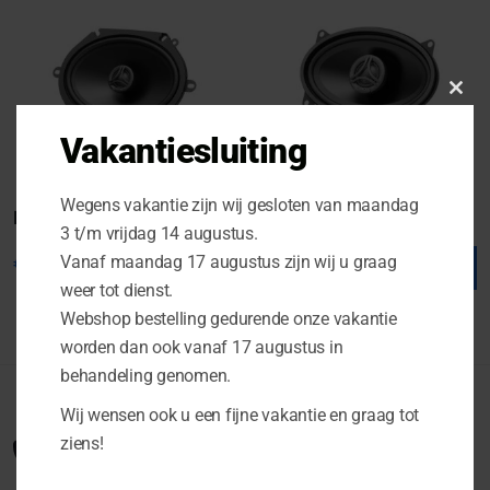
Clo
this
Vakantiesluiting
mod
Wegens vakantie zijn wij gesloten van maandag
Boxmore LXE C570 S3.1
Boxmore LXE C460 S3.1
3 t/m vrijdag 14 augustus.
€
89.00
€
79.00
Vanaf maandag 17 augustus zijn wij u graag
weer tot dienst.
Webshop bestelling gedurende onze vakantie
worden dan ook vanaf 17 augustus in
behandeling genomen.
Wij wensen ook u een fijne vakantie en graag tot
ziens!