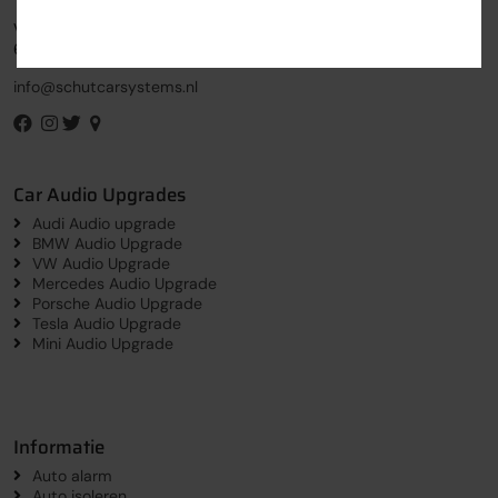
Vlamoven 15
6826 TM Arnhem
info@schutcarsystems.nl
Car Audio Upgrades
Audi Audio upgrade
BMW Audio Upgrade
VW Audio Upgrade
Mercedes Audio Upgrade
Porsche Audio Upgrade
Tesla Audio Upgrade
Mini Audio Upgrade
Informatie
Auto alarm
Auto isoleren