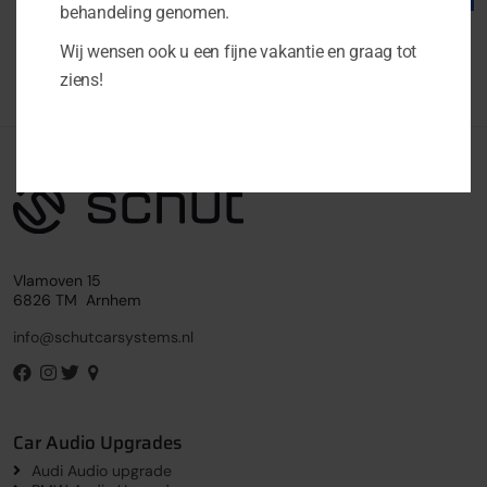
behandeling genomen.
Wij wensen ook u een fijne vakantie en graag tot
ziens!
Vlamoven 15
6826 TM Arnhem
info@schutcarsystems.nl
Car Audio Upgrades
Audi Audio upgrade