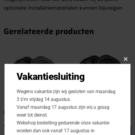
optionele installatiematerialen kunnen bijvoegen.
Gerelateerde producten
Clo
this
Vakantiesluiting
mod
Wegens vakantie zijn wij gesloten van maandag
3 t/m vrijdag 14 augustus.
Vanaf maandag 17 augustus zijn wij u graag
Boxmore BXS W165 S2.1
Boxmore BXS W200
weer tot dienst.
S3.1
Webshop bestelling gedurende onze vakantie
€
299.00
€
399.00
worden dan ook vanaf 17 augustus in