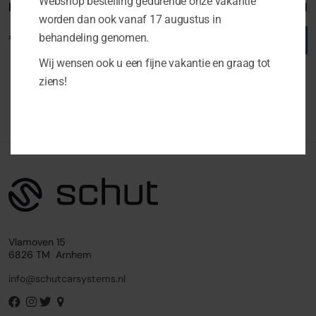
Webshop bestelling gedurende onze vakantie
Boxmore LXE W165 S3.1
Boxmore BXS W130 S3.1
worden dan ook vanaf 17 augustus in
€
79.00
€
249.00
behandeling genomen.
Wij wensen ook u een fijne vakantie en graag tot
ziens!
Vlamoven 15
6826 TM Arnhem
info@schutcarsystems.nl