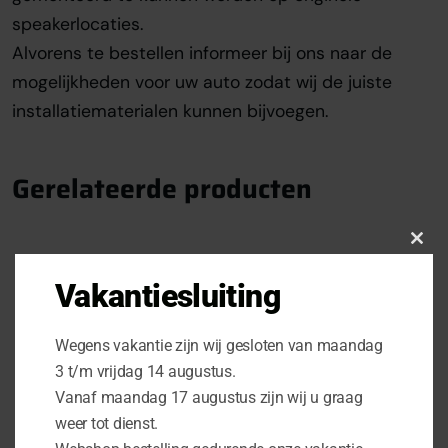
speakerlocaties.
Alvorens te bestellen informeer bij ons naar de
mogelijkheden voor uw auto zodat wij de juiste
installatiematerialen kunnen bijvoegen.
Gerelateerde producten
Clo
this
Vakantiesluiting
mod
Wegens vakantie zijn wij gesloten van maandag
3 t/m vrijdag 14 augustus.
Vanaf maandag 17 augustus zijn wij u graag
weer tot dienst.