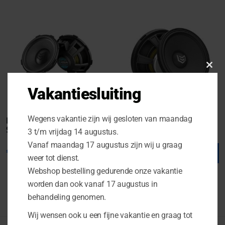
Clo
this
Vakantiesluiting
mod
BOXMORE BXA M80
Boxmore BXE M100FL
Wegens vakantie zijn wij gesloten van maandag
S3.1
S3.1
3 t/m vrijdag 14 augustus.
Vanaf maandag 17 augustus zijn wij u graag
€
199.00
€
129.00
weer tot dienst.
Webshop bestelling gedurende onze vakantie
worden dan ook vanaf 17 augustus in
behandeling genomen.
Wij wensen ook u een fijne vakantie en graag tot