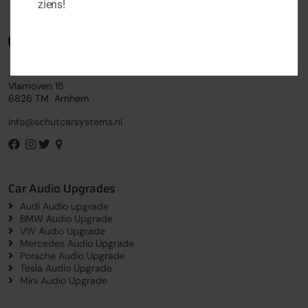
ziens!
Vlamoven 15
6826 TM Arnhem
info@schutcarsystems.nl
Car Audio Upgrades
Audi Audio upgrade
BMW Audio Upgrade
VW Audio Upgrade
Mercedes Audio Upgrade
Porsche Audio Upgrade
Tesla Audio Upgrade
Mini Audio Upgrade