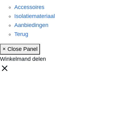
Accessoires
Isolatiemateriaal
Aanbiedingen
Terug
× Close Panel
Winkelmand delen
Clo
this
mod