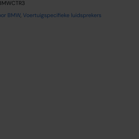
BMWCTR3
voor BMW
,
Voertuigspecifieke luidsprekers