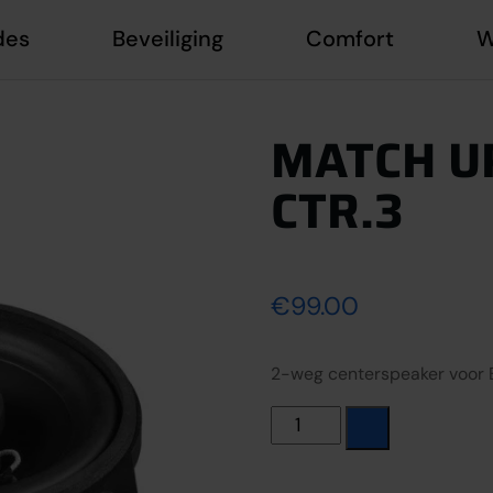
des
Beveiliging
Comfort
W
MATCH U
CTR.3
€
99.00
2-weg centerspeaker voor
MATCH UP X4BMW-CTR.3