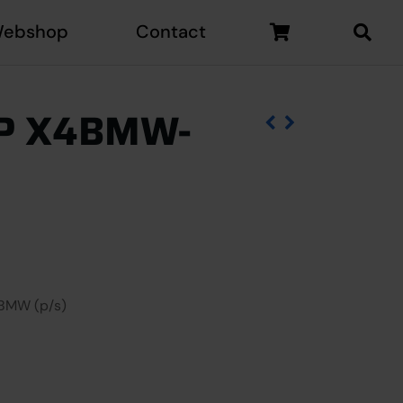
ebshop
Contact
P X4BMW-
 BMW (p/s)
 aantal