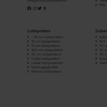
Tesl
info@schutcarsystems.nl
Mini
Luidsprekers
Subwo
< 10 cm luidsprekers
Subw
10 cm luidsprekers
16,5
13 cm luidsprekers
20 c
16,5 cm luidsprekers
25 c
20 cm luidsprekers
30 c
Ovale luidsprekers
Acti
Losse componenten
Voer
Voertuigspecifiek
Marine luidsprekers