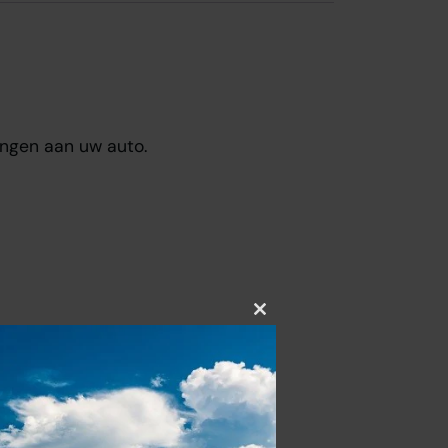
ngen aan uw auto.
Close
this
module