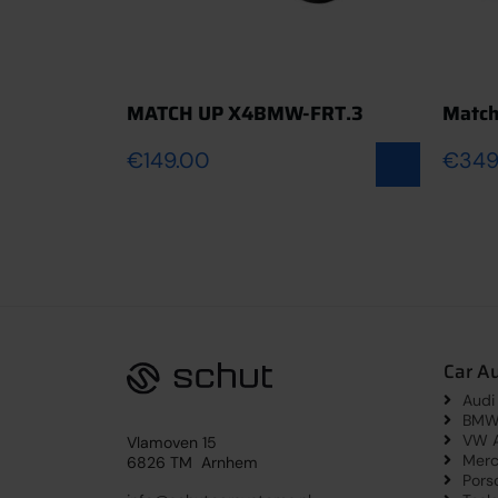
21
MATCH UP X4BMW-FRT.3
Matc
€
149.00
€
349
Car A
Audi
BMW 
VW A
Vlamoven 15
Merc
6826 TM Arnhem
Pors