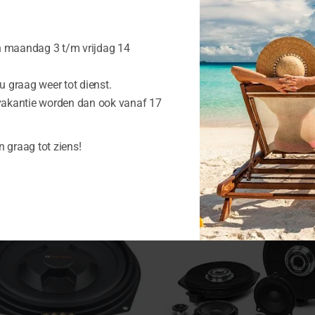
 inbouwdiepte 37.8 mm
auto.
n maandag 3 t/m vrijdag 14
 graag weer tot dienst.
vakantie worden dan ook vanaf 17
cten
n graag tot ziens!