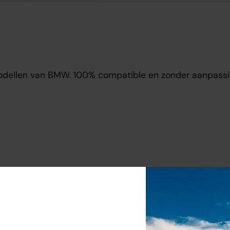
modellen van BMW. 100% compatible en zonder aanpassi
ge