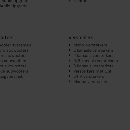
a Audio Upgrade
Contact
 Audio Upgrade
ofers
Versterkers
oofer systemen
Mono-versterkers
 cm subwoofers
2 kanaals versterkers
m subwoofers
4 kanaals versterkers
m subwoofers
5/6 kanaals versterkers
m subwoofers
8 kanaals versterkers
eve subwoofers
Versterkers met DSP
tuigspecifiek
24 V versterkers
Marine versterkers