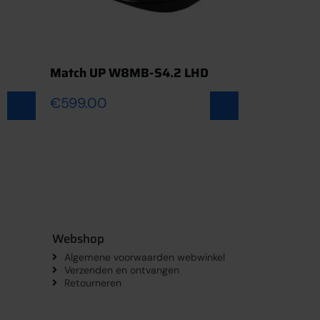
Match UP W8MB-S4.2 LHD
Match UP 
 winkelwagen
Toevoegen aan winkelwagen
€
599.00
€
499.00
Webshop
Algemene voorwaarden webwinkel
Verzenden en ontvangen
Retourneren