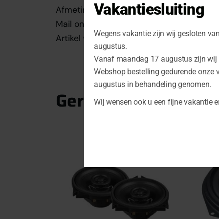
Vakantiesluiting
Afmetingen: inbouwdiameter 101.5 mm /
Mail ons voor de compatibiliteit met uw 
Wegens vakantie zijn wij gesloten va
Artikel wordt per stuk geleverd!
augustus.
Vanaf maandag 17 augustus zijn wij u
Webshop bestelling gedurende onze 
augustus in behandeling genomen.
Gerelateerde produ
Wij wensen ook u een fijne vakantie e