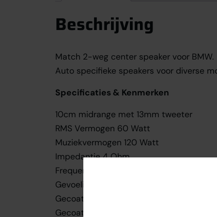
Beschrijving
Match 2-weg center speaker voor BMW.
Auto specifieke speakers voor diverse 
Specificaties & Kenmerken
10cm midrange met 13mm tweeter
RMS Vermogen 60 Watt
Muziekvermogen 120 Watt
Impedantie 4 Ohm
Frequentiebereik 100-25.000 Hz
Gevoeligheid 1W/1m 90 dB
Gecoat zijden conusmateriaal tweeter
Gecoat papieren conusmateriaal midran