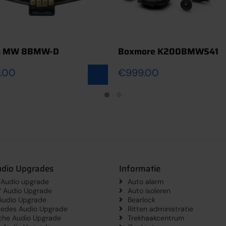
h MW 8BMW-D
Boxmore K200BMWS41
Toevoegen aan
.00
€
999.00
udio Upgrades
Informatie
 Audio upgrade
Auto alarm
Audio Upgrade
Auto isoleren
udio Upgrade
Bearlock
edes Audio Upgrade
Ritten administratie
che Audio Upgrade
Trekhaakcentrum