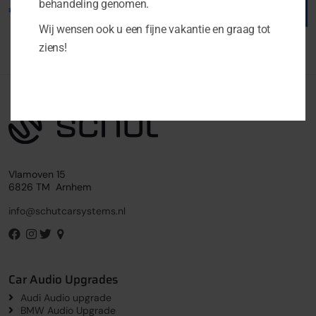
behandeling genomen.
€
1,049.00
€
379.00
Wij wensen ook u een fijne vakantie en graag tot
ziens!
Vlamoven 15
6826 TM Arnhem
info@schutcarsystems.nl
Car Audio Upgrades
Audi Audio upgrade
BMW Audio Upgrade