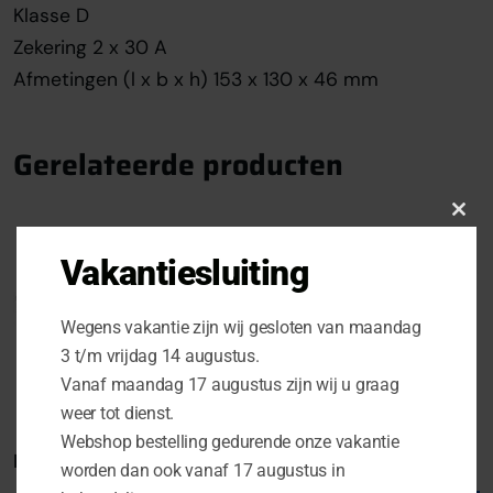
Klasse D
Zekering 2 x 30 A
Afmetingen (l x b x h) 153 x 130 x 46 mm
Gerelateerde producten
Clo
this
Vakantiesluiting
mod
Wegens vakantie zijn wij gesloten van maandag
3 t/m vrijdag 14 augustus.
Vanaf maandag 17 augustus zijn wij u graag
weer tot dienst.
Webshop bestelling gedurende onze vakantie
Helix P ONE MK2
Helix M ONE X
worden dan ook vanaf 17 augustus in