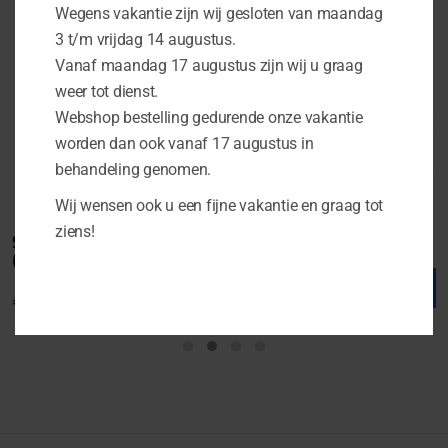
Wegens vakantie zijn wij gesloten van maandag
3 t/m vrijdag 14 augustus.
Vanaf maandag 17 augustus zijn wij u graag
weer tot dienst.
Webshop bestelling gedurende onze vakantie
worden dan ook vanaf 17 augustus in
behandeling genomen.
Wij wensen ook u een fijne vakantie en graag tot
ziens!
Silent Coat Light 1.8 mm
StP Madeline Tape
(enkele plaat)
€
2.99
€
2.99