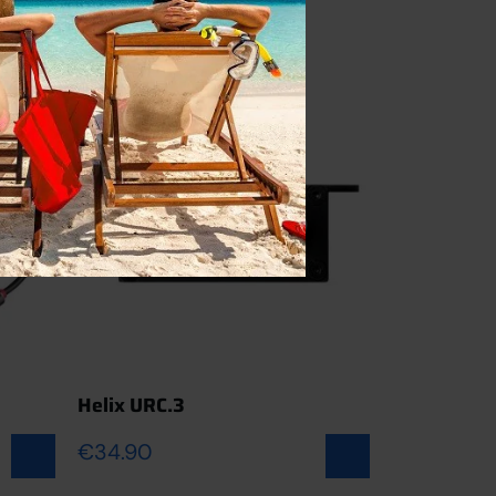
Helix URC.3
Match URC.
 winkelwagen
Toevoegen aan winkelwagen
€
34.90
€
30.00