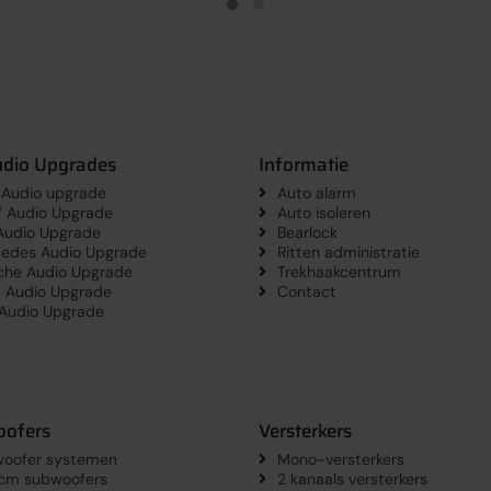
udio Upgrades
Informatie
 Audio upgrade
Auto alarm
Audio Upgrade
Auto isoleren
udio Upgrade
Bearlock
edes Audio Upgrade
Ritten administratie
che Audio Upgrade
Trekhaakcentrum
a Audio Upgrade
Contact
 Audio Upgrade
ofers
Versterkers
oofer systemen
Mono-versterkers
 cm subwoofers
2 kanaals versterkers