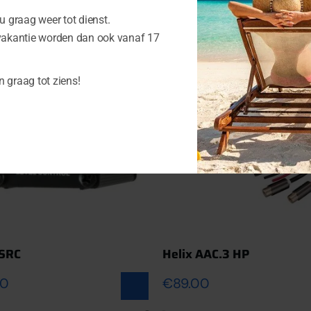
cten
 graag weer tot dienst.
vakantie worden dan ook vanaf 17
n graag tot ziens!
 SRC
Helix AAC.3 HP
Toevoegen aan
00
€
89.00