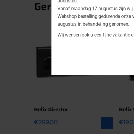
augustus.
Gerelateerde produ
Vanaf maandag 17 augustus zijn wij u
Webshop bestelling gedurende onze 
augustus in behandeling genomen.
Wij wensen ook u een fijne vakantie e
Helix Director
Helix
€
299.00
€
19.