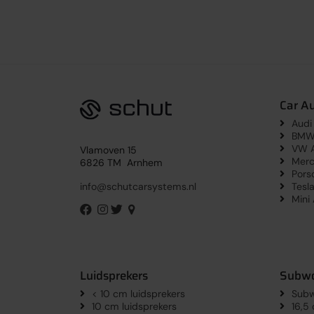
Car A
Audi
BMW 
VW A
Vlamoven 15
Merc
6826 TM Arnhem
Pors
Tesl
info@schutcarsystems.nl
Mini
Luidsprekers
Subwo
< 10 cm luidsprekers
Subw
10 cm luidsprekers
16,5