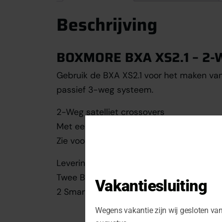
Beschrijving
BOXMORE BXA XS2.1 – 2-We
Gebruik de BXA XS2.1 voor het maken van
passief 3-weg systeem.
2-Weg satelliet crossovers
Met een kantelfrequentie van 500 Hz en een
Zie voor meer info tabblad “extra informa
Leveringsomvang:
Twee BXA XS2.1 crossovers
Vakantiesluiting
2 Smart Connect stekkers
Wegens vakantie zijn wij gesloten va