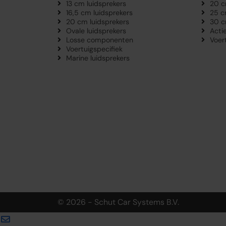
13 cm luidsprekers
20 c
16,5 cm luidsprekers
25 c
20 cm luidsprekers
30 c
Ovale luidsprekers
Acti
Losse componenten
Voer
Voertuigspecifiek
Marine luidsprekers
© 2026 - Schut Car Systems B.V.