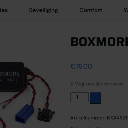
des
Beveiliging
Comfort
W
BOXMORE
€
79.00
2-Weg satelliet crossover
BOXMORE BXA XS2.1 aan
Artikelnummer:
BXAXS21