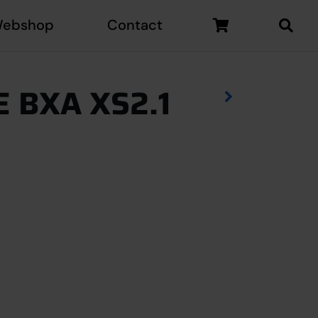
ebshop
Contact
 BXA XS2.1
tal