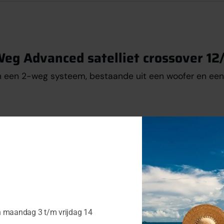
g Advanced satelliet crossover 12
 een 2-weg systeem, bestaande uit een woofer en een 
 flanksteilheid van 12 dB/octaaf zijn deze filters bij ui
tie”
n maandag 3 t/m vrijdag 14