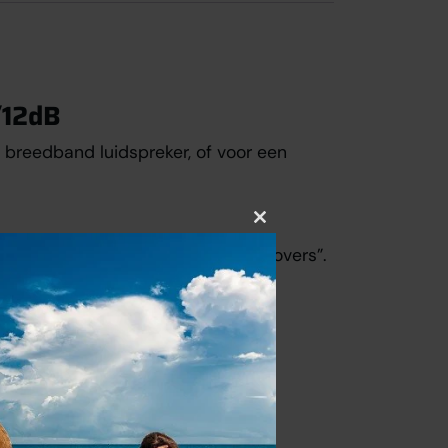
/12dB
breedband luidspreker, of voor een
Close
tstek geschikt als “satelliet crossovers”.
this
module