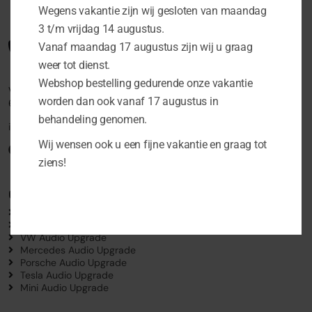
Wegens vakantie zijn wij gesloten van maandag
3 t/m vrijdag 14 augustus.
Vanaf maandag 17 augustus zijn wij u graag
weer tot dienst.
Webshop bestelling gedurende onze vakantie
Vlamoven 15
worden dan ook vanaf 17 augustus in
6826 TM Arnhem
behandeling genomen.
info@schutcarsystems.nl
Wij wensen ook u een fijne vakantie en graag tot
ziens!
Car Audio Upgrades
Audi Audio upgrade
BMW Audio Upgrade
VW Audio Upgrade
Mercedes Audio Upgrade
Porsche Audio Upgrade
Tesla Audio Upgrade
Mini Audio Upgrade